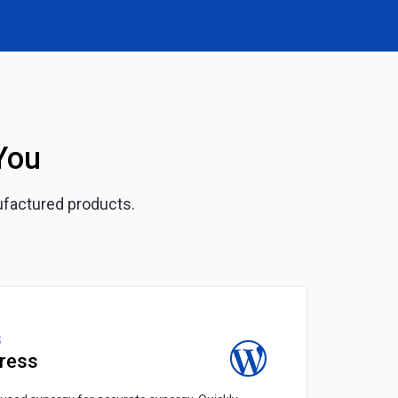
You
ufactured products.
S
ress