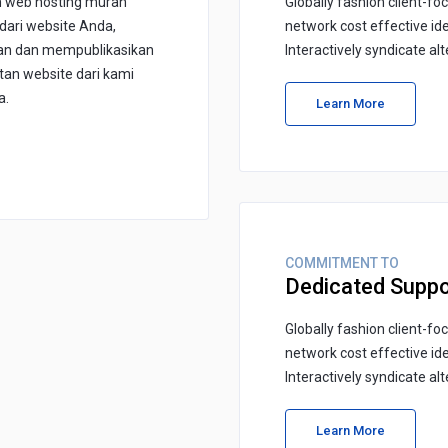
 web hosting murah
Globally fashion client-fo
ari website Anda,
network cost effective id
an dan mempublikasikan
Interactively syndicate al
an website dari kami
a.
Learn More
COMMITMENT TO
Dedicated Suppo
Globally fashion client-fo
network cost effective id
Interactively syndicate al
Learn More