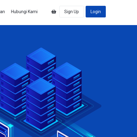
uan
Hubungi Kami
Sign Up
Login