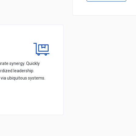
rate synergy. Quickly
rdized leadership.
s via ubiquitous systems.